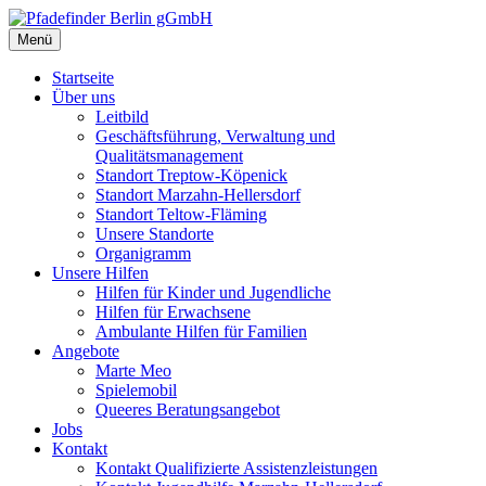
Zum
Ambulante Hilfen für Kinder, Jugendliche und Familien
Inhalt
Menü
Pfadefinder Berlin gGmbH
springen
Startseite
Über uns
Leitbild
Geschäftsführung, Verwaltung und
Qualitätsmanagement
Standort Treptow-Köpenick
Standort Marzahn-Hellersdorf
Standort Teltow-Fläming
Unsere Standorte
Organigramm
Unsere Hilfen
Hilfen für Kinder und Jugendliche
Hilfen für Erwachsene
Ambulante Hilfen für Familien
Angebote
Marte Meo
Spielemobil
Queeres Beratungsangebot
Jobs
Kontakt
Kontakt Qualifizierte Assistenzleistungen