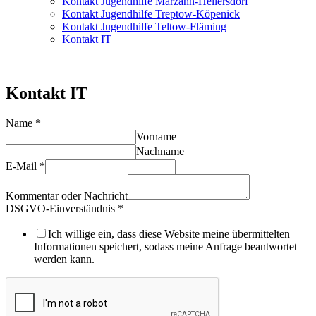
Kontakt Jugendhilfe Marzahn-Hellersdorf
Kontakt Jugendhilfe Treptow-Köpenick
Kontakt Jugendhilfe Teltow-Fläming
Kontakt IT
Kontakt IT
Name
*
Vorname
Nachname
E-Mail
*
Kommentar oder Nachricht
DSGVO-Einverständnis
*
Ich willige ein, dass diese Website meine übermittelten
Informationen speichert, sodass meine Anfrage beantwortet
werden kann.